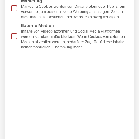
Marketing
traumatisch […]
Marketing Cookies werden von Drittanbietern oder Publishern
verwendet, um personalisierte Werbung anzuzeigen. Sie tun
Weiterlesen
dies, indem sie Besucher über Websites hinweg verfolgen.
Externe Medien
Inhalte von Videoplattformen und Social Media Plattformen
Arthrodese
werden standardmäßig blockiert. Wenn Cookies von externen
Medien akzeptiert werden, bedarf der Zugriff auf diese Inhalte
keiner manuellen Zustimmung mehr.
Die Arthrodese ist eine operative Versteifung
eines Gelenks. Dabei werden die
gelenkbildenden Knochen so miteinander
verbunden, dass keine Bewegung mehr
möglich ist. Ziel des Eingriffs ist die
Beseitigung chronischer Schmerzen, die
Stabilisierung eines instabilen Gelenks und
die Wiederherstellung einer belastbaren
Funktion. Die Beweglichkeit wird dabei
bewusst aufgegeben, um Schmerzfreiheit
und Stabilität zu erreichen. Durchgeführt