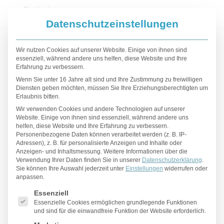
Datenschutzeinstellungen
Lexikon – Begriffe mit „P“
Wir nutzen Cookies auf unserer Website. Einige von ihnen sind
essenziell, während andere uns helfen, diese Website und Ihre
Erfahrung zu verbessern.
Arthritis
Wenn Sie unter 16 Jahre alt sind und Ihre Zustimmung zu freiwilligen
Diensten geben möchten, müssen Sie Ihre Erziehungsberechtigten um
Erlaubnis bitten.
Arthritis ist eine entzündliche Erkrankung der
Wir verwenden Cookies und andere Technologien auf unserer
Gelenke, sie entspricht einer
Website. Einige von ihnen sind essenziell, während andere uns
helfen, diese Website und Ihre Erfahrung zu verbessern.
Gelenkentzündung. Der Begriff stammt aus
Personenbezogene Daten können verarbeitet werden (z. B. IP-
dem Griechischen und bedeutet sinngemäß
Adressen), z. B. für personalisierte Anzeigen und Inhalte oder
Anzeigen- und Inhaltsmessung.
Weitere Informationen über die
Entzündung eines Gelenks. Arthritis kann
Verwendung Ihrer Daten finden Sie in unserer
Datenschutzerklärung
.
jedes Gelenk betreffen. Der Ausdruck
Sie können Ihre Auswahl jederzeit unter
Einstellungen
widerrufen oder
anpassen.
beschreibt nicht die Ursache, diese ist häufig
Es folgt eine Liste der Service-Gruppen, für die eine Einwilligu
infektiös durch Bakterien, Viren oder Pilze,
Essenziell
Essenzielle Cookies ermöglichen grundlegende Funktionen
sie kann auch rheumatisch sein wie bei der
und sind für die einwandfreie Funktion der Website erforderlich.
chronischen Polyarthritis, reaktiv,