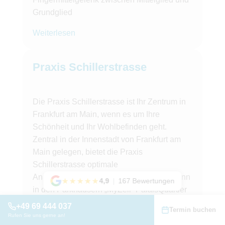
Grundglied
Weiterlesen
Praxis Schillerstrasse
Die Praxis Schillerstrasse ist Ihr Zentrum in
Frankfurt am Main, wenn es um Ihre
Schönheit und Ihr Wohlbefinden geht.
Zentral in der Innenstadt von Frankfurt am
Main gelegen, bietet die Praxis
Schillerstrasse optimale
Anreisemöglichkeiten! Geparkt werden kann
★★★★★
4,9
|
167 Bewertungen
in den Parkhäusern „MyZeil- PalaisQuartier
APCOA“ oder im „Parkhaus Schillerstraße“.
+49 69 444 037
Termin buchen
Wenige Gehminuten von der Praxis entfernt,
Rufen Sie uns gerne an!