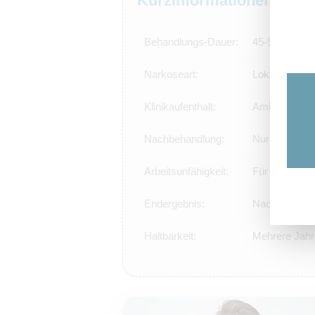
Kurzinformationen zur H
Behandlungs-Dauer:
45-90 Minute
Narkoseart:
Lokale Betäub
Klinikaufenthalt:
Ambulant
Nachbehandlung:
Nur in Ausnah
Arbeitsunfähigkeit:
Für 1-2 Woc
Endergebnis:
Nach wenige
Haltbarkeit:
Mehrere Jahre