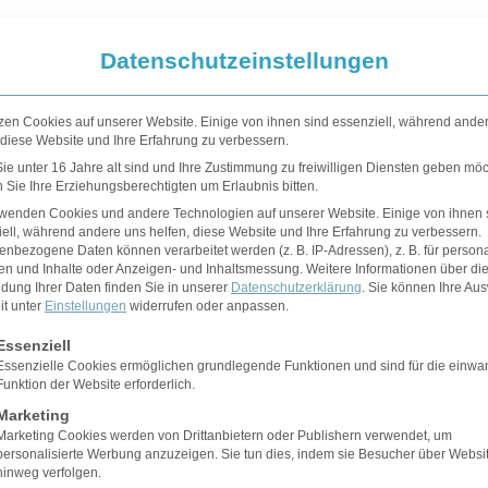
Datenschutzeinstellungen
zen Cookies auf unserer Website. Einige von ihnen sind essenziell, während ande
 diese Website und Ihre Erfahrung zu verbessern.
e unter 16 Jahre alt sind und Ihre Zustimmung zu freiwilligen Diensten geben möc
Sie Ihre Erziehungsberechtigten um Erlaubnis bitten.
rwenden Cookies und andere Technologien auf unserer Website. Einige von ihnen 
ell, während andere uns helfen, diese Website und Ihre Erfahrung zu verbessern.
nbezogene Daten können verarbeitet werden (z. B. IP-Adressen), z. B. für persona
en und Inhalte oder Anzeigen- und Inhaltsmessung.
Weitere Informationen über di
dung Ihrer Daten finden Sie in unserer
Datenschutzerklärung
.
Sie können Ihre Au
it unter
Einstellungen
widerrufen oder anpassen.
gt eine Liste der Service-Gruppen, für die eine Einwilligung erteilt 
Essenziell
Essenzielle Cookies ermöglichen grundlegende Funktionen und sind für die einwa
Funktion der Website erforderlich.
Marketing
Halsstraffung
Marketing Cookies werden von Drittanbietern oder Publishern verwendet, um
personalisierte Werbung anzuzeigen. Sie tun dies, indem sie Besucher über Websi
hinweg verfolgen.