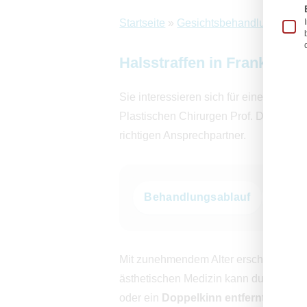
Startseite
»
Gesichtsbehandlung Frank
Halsstraffen in Frankfurt 
Sie interessieren sich für eine
Halsstr
Plastischen Chirurgen Prof. Dr. med. 
richtigen Ansprechpartner.
Behandlungsablauf
Metho
Mit zunehmendem Alter erschlafft die H
ästhetischen Medizin kann durch risik
oder ein
Doppelkinn entfernt
werden