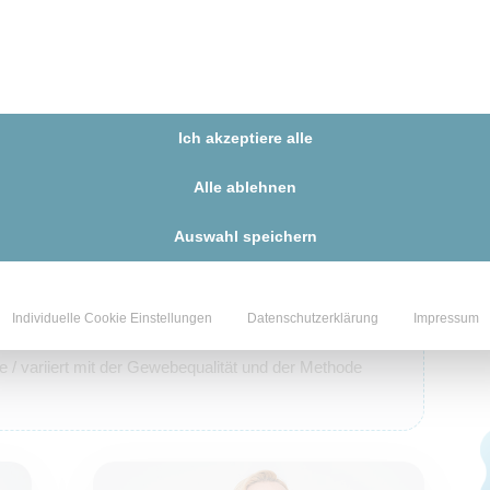
alsstraffung
n
ung / Vollnarkose / variiert je nach Methode
Ich akzeptiere alle
Alle ablehnen
mefällen nötig
Auswahl speichern
hen
n Wochen
Individuelle Cookie Einstellungen
Datenschutzerklärung
Impressum
 / variiert mit der Gewebequalität und der Methode