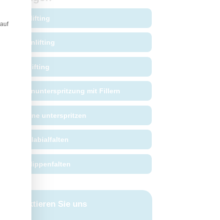
Facelifting
 auf
Fadenlifting
Stirnlifting
Faltenunterspritzung mit Fillern
Jawline unterspritzen
Nasolabialfalten
Oberlippenfalten
Kontaktieren Sie uns