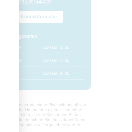
+49(0) 69/ 444037
Zum Kontaktformular
Öffnungszeiten
Mo, Fr
7:30 bis 15:00
Di, Do
7:30 bis 17:00
Mi
7:30 bis 18:00
Sie sehen gerade einen Platzhalterinhalt von
Jameda
. Um auf den eigentlichen Inhalt
zuzugreifen, klicken Sie auf den Button
unten. Bitte beachten Sie, dass dabei Daten
an Drittanbieter weitergegeben werden.