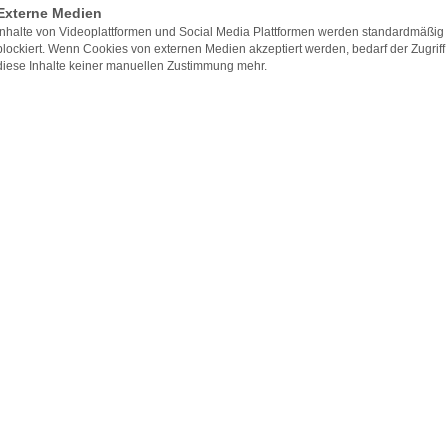
Externe Medien
furt
»
Halsstraffung
Inhalte von Videoplattformen und Social Media Plattformen werden standardmäßig
blockiert. Wenn Cookies von externen Medien akzeptiert werden, bedarf der Zugriff
diese Inhalte keiner manuellen Zustimmung mehr.
am Main
affung
in Frankfurt? Dann sind die Ästhetischen und
Christian Radu und Dr. med. Susanne Hüttinger Ihre
den
Kombination
Kosten
Kontakt
aut, was zu hängenden Hautpartien führt. Mithilfe der
oarmen Maßnahmen eine straffere Halspartie erreicht
.