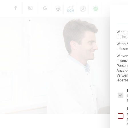
Wir nut
helfen,
Wenn Si
müssen 
Wir ve
essenzi
Persone
Anzeig
Verwen
jederze
Es fol