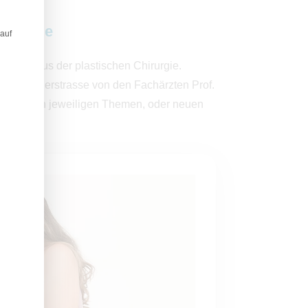
hirurgie
 auf
hemen aus der plastischen Chirurgie.
axis Schillerstrasse von den Fachärzten Prof.
gen zu den jeweiligen Themen, oder neuen