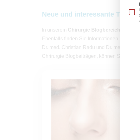
Neue und interessante Themen
In unserem
Chirurgie Blogbereich
halten w
Ebenfalls finden Sie Informationen zu unters
Dr. med. Christian Radu und Dr. med. Susa
Chrirurgie Blogbeiträgen, können Sie uns je