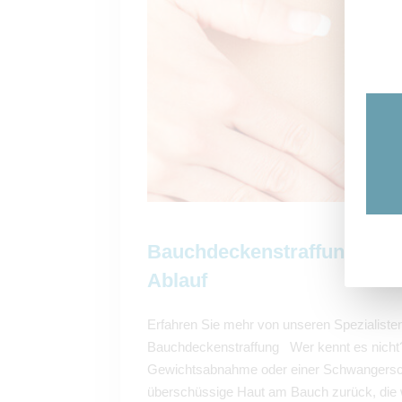
Bauchdeckenstraffung: Kos
Ablauf
Erfahren Sie mehr von unseren Spezialiste
Bauchdeckenstraffung Wer kennt es nicht?
Gewichtsabnahme oder einer Schwangerscha
überschüssige Haut am Bauch zurück, die 