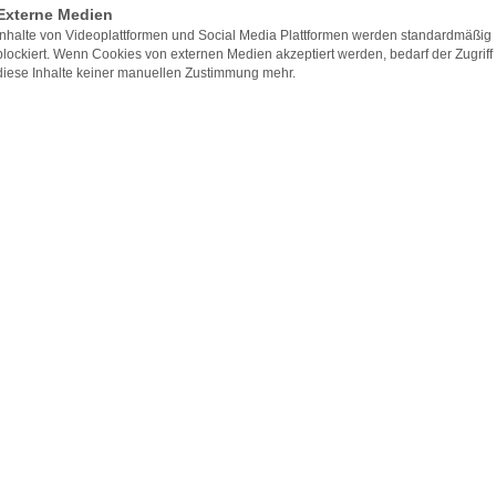
Externe Medien
Inhalte von Videoplattformen und Social Media Plattformen werden standardmäßig
 rund um die Plastische und Ästhetische C
blockiert. Wenn Cookies von externen Medien akzeptiert werden, bedarf der Zugriff
diese Inhalte keiner manuellen Zustimmung mehr.
ir Sie auf dem neusten Stand zu verschiedenen, spannenden T
chiedlichen ästhetisch-plastischen Eingriffen, die in unserer Pr
nne Hüttinger durchgeführt werden. Bei Fragen oder Anmerkun
derzeit gerne kontaktieren!