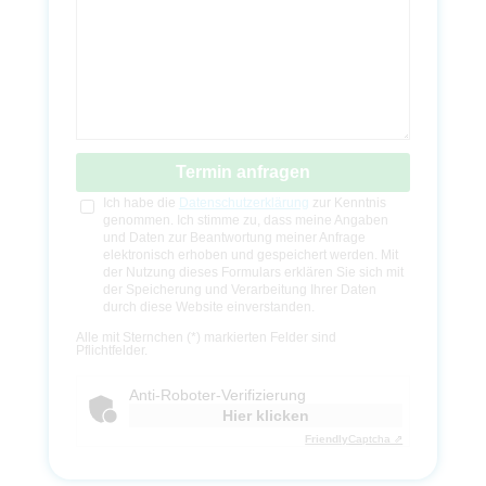
B
Ich habe die
Datenschutzerklärung
zur Kenntnis
i
genommen. Ich stimme zu, dass meine Angaben
t
und Daten zur Beantwortung meiner Anfrage
t
e
elektronisch erhoben und gespeichert werden. Mit
l
der Nutzung dieses Formulars erklären Sie sich mit
a
der Speicherung und Verarbeitung Ihrer Daten
s
s
durch diese Website einverstanden.
e
B
d
i
Alle mit Sternchen (*) markierten Felder sind
i
t
Pflichtfelder.
e
t
s
e
e
l
Anti-Roboter-Verifizierung
s
a
F
s
Hier klicken
e
s
l
e
Friendly
Captcha ⇗
d
d
l
i
e
e