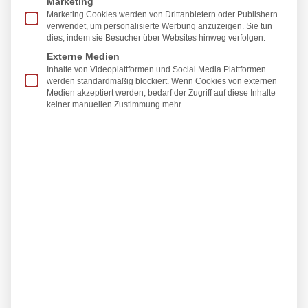
Marketing
Marketing Cookies werden von Drittanbietern oder Publishern
verwendet, um personalisierte Werbung anzuzeigen. Sie tun
Hängende Augenlider sind ein
dies, indem sie Besucher über Websites hinweg verfolgen.
häufiges ästhetisches Problem, das
Externe Medien
nicht nur das Aussehen, sondern auch das
Inhalte von Videoplattformen und Social Media Plattformen
Wohlbefinden beeinflussen kann. Viele Betroffene
werden standardmäßig blockiert. Wenn Cookies von externen
Medien akzeptiert werden, bedarf der Zugriff auf diese Inhalte
fühlen sich müde und älter, obwohl sie es gar nicht
keiner manuellen Zustimmung mehr.
sind.
Prof. Dr. med. Christian Radu
und
Dr. med.
Susanne Hüttinger
, Fachärzte für plastische und
ästhetische Chirurgie, erklären, wie hängende
Augenlider entstehen, welche Gründe es für eine
Entfernung gibt und warum die
Augenlidstraffung
die effektivste Lösung ist.
Wie entstehen hängende Augenlider?