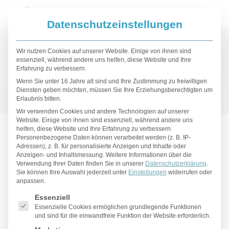
Datenschutzeinstellungen
Wir nutzen Cookies auf unserer Website. Einige von ihnen sind
essenziell, während andere uns helfen, diese Website und Ihre
Erfahrung zu verbessern.
Wenn Sie unter 16 Jahre alt sind und Ihre Zustimmung zu freiwilligen
Diensten geben möchten, müssen Sie Ihre Erziehungsberechtigten um
Erlaubnis bitten.
Wir verwenden Cookies und andere Technologien auf unserer
Website. Einige von ihnen sind essenziell, während andere uns
Was hilft gegen hängende
helfen, diese Website und Ihre Erfahrung zu verbessern.
Personenbezogene Daten können verarbeitet werden (z. B. IP-
Augenlider?
Adressen), z. B. für personalisierte Anzeigen und Inhalte oder
Anzeigen- und Inhaltsmessung.
Weitere Informationen über die
Verwendung Ihrer Daten finden Sie in unserer
Datenschutzerklärung
.
Sie können Ihre Auswahl jederzeit unter
Einstellungen
widerrufen oder
anpassen.
Es folgt eine Liste der Service-Gruppen, für die eine Einwilligu
Essenziell
Essenzielle Cookies ermöglichen grundlegende Funktionen
Wacherer Blick bei hängenden
und sind für die einwandfreie Funktion der Website erforderlich.
Augenlidern