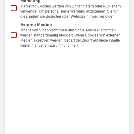
Marketing
ähnliches Aussehen aufweist. Cellulite tritt häufig an
Marketing Cookies werden von Drittanbietern oder Publishern
bestimmten Stellen des Körpers auf, wie den
verwendet, um personalisierte Werbung anzuzeigen. Sie tun
dies, indem sie Besucher über Websites hinweg verfolgen.
Oberschenkeln, Po, Hüften und dem Bauch und betrifft
Externe Medien
hauptsächlich Frauen ab Anfang 20. Es handelt sich
Inhalte von Videoplattformen und Social Media Plattformen
dabei um eine ästhetische Erscheinung und nicht um
werden standardmäßig blockiert. Wenn Cookies von externen
Medien akzeptiert werden, bedarf der Zugriff auf diese Inhalte
eine medizinische Erkrankung.
keiner manuellen Zustimmung mehr.
Beratung vereinbaren
Termin vereinbaren
Operative Verfahren
Kosten