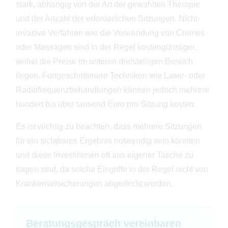
empfunden.
stark, abhängig von der Art der gewählten Therapie
Brust als zu klein oder unproportioniert empfunden
Unser erfahrenes Team kann Ihnen zu natürlich
werden. Zum Beispiel infolge von
aussehender Schönheit verhelfen. Die vielfältigen
und der Anzahl der erforderlichen Sitzungen. Nicht-
Gewichtsschwankungen oder Schwangerschaften,
Möglichkeiten der Gesichtsoperationen ermöglichen
invasive Verfahren wie die Verwendung von Cremes
aber auch nach dem Abschluss des natürlichen
es, dass Sie sich in Ihrem Körper wieder wohlfühlen
Wachstums in der Pubertät. Auch im Zuge des
können.
oder Massagen sind in der Regel kostengünstiger,
natürlichen Alterungsprozesses nimmt die Elastizität
des Binde- und Muskelgewebes im Brustbereich ab.
wobei die Preise im unteren dreistelligen Bereich
Vereinbaren Sie jetzt einen Beratungstermin:
📧 info@praxisklinik-schillerstrasse.de
liegen. Fortgeschrittenere Techniken wie Laser- oder
Vereinbaren Sie jetzt Ihren persönlichen
📞 069/444037
Beratungstermin:
Weitere Informationen finden Sie auf unserer
Radiofrequenzbehandlungen können jedoch mehrere
📧 info@praxisklinik-schillerstrasse.de
Homepage: https://praxisklinik-
📞 069/444037
hundert bis über tausend Euro pro Sitzung kosten.
schillerstrasse.de/gesicht/
Weitere Informationen finden Sie auf unserer
—
Homepage: https://praxisklinik-
#jawline #plastischechirurgiefrankfurt #beauty #ffm
Es ist wichtig zu beachten, dass mehrere Sitzungen
schillerstrasse.de/brust-op/
#schönheitschirurgie #frankfurtammain #frankfurtcity
- - -
#beautyfrankfurt #taunus #rheinmain #lippen #falten
für ein sichtbares Ergebnis notwendig sein könnten
#breastaugmentation #breastsurgery #brust
#faltenfrei #botox #platicsurgery #kinn #kiefer #falten
#breastimplant #implatate #bruststraffung #ffm
und diese Investitionen oft aus eigener Tasche zu
#hyaluron #kopf
#frankfurtammain #taunus #wiesbaden #brustop
35
1
tragen sind, da solche Eingriffe in der Regel nicht von
#badhomburg #rheinmain #kronbergimtaunus
#hessentourismus #rheinmaingebiet
Krankenversicherungen abgedeckt werden.
#frankfurtdubistsowunderbar #hessenistschön
#brustvergrösserung #brustverkleinerung
#plastischechirurgiefrankfurt #schönheitschirurgie
#profradu
Beratungsgespräch vereinbaren
22
1