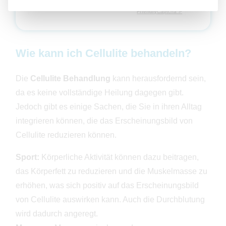
a
Hier klicken
F
s
e
s
Friendly
Captcha ⇗
l
e
d
d
l
i
e
e
e
s
r
e
Wie kann ich Cellulite behandeln?
.
s
F
e
l
Die
Cellulite Behandlung
kann herausfordernd sein,
d
l
e
da es keine vollständige Heilung dagegen gibt.
e
r
Jedoch gibt es einige Sachen, die Sie in ihren Alltag
.
integrieren können, die das Erscheinungsbild von
Cellulite reduzieren können.
Sport:
Körperliche Aktivität können dazu beitragen,
das Körperfett zu reduzieren und die Muskelmasse zu
erhöhen, was sich positiv auf das Erscheinungsbild
von Cellulite auswirken kann. Auch die Durchblutung
wird dadurch angeregt.