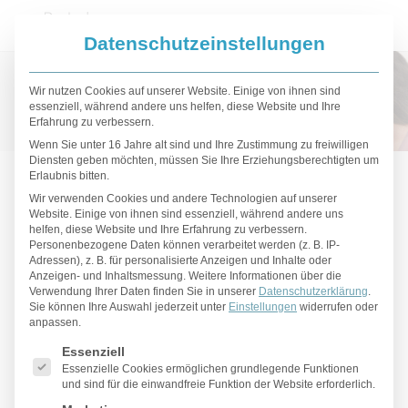
Datenschutzeinstellungen
Wir nutzen Cookies auf unserer Website. Einige von ihnen sind
essenziell, während andere uns helfen, diese Website und Ihre
Erfahrung zu verbessern.
Wenn Sie unter 16 Jahre alt sind und Ihre Zustimmung zu freiwilligen
Diensten geben möchten, müssen Sie Ihre Erziehungsberechtigten um
Cellulite Behandlung
Erlaubnis bitten.
Wir verwenden Cookies und andere Technologien auf unserer
Website. Einige von ihnen sind essenziell, während andere uns
helfen, diese Website und Ihre Erfahrung zu verbessern.
Personenbezogene Daten können verarbeitet werden (z. B. IP-
Startseite
»
Körper
»
Cellulite Behandlung
Adressen), z. B. für personalisierte Anzeigen und Inhalte oder
Anzeigen- und Inhaltsmessung.
Weitere Informationen über die
Verwendung Ihrer Daten finden Sie in unserer
Datenschutzerklärung
.
Sie können Ihre Auswahl jederzeit unter
Einstellungen
widerrufen oder
Was ist Cellulite?
anpassen.
Es folgt eine Liste der Service-Gruppen, für die eine Einwilligu
Essenziell
Cellulite ist eine Veränderung in der Haut/Unterhaut,
Essenzielle Cookies ermöglichen grundlegende Funktionen
und sind für die einwandfreie Funktion der Website erforderlich.
die ein unebenes, körniges oder „Orangenhaut“-