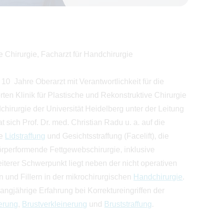
e Chirurgie, Facharzt für Handchirurgie
10 Jahre Oberarzt mit Verantwortlichkeit für die
ten Klinik für Plastische und Rekonstruktive Chirurgie
hirurgie der Universität Heidelberg unter der Leitung
at sich Prof. Dr. med. Christian Radu u. a. auf die
ve
Lidstraffung
und Gesichtsstraffung (Facelift), die
körperformende Fettgewebschirurgie, inklusive
eiterer Schwerpunkt liegt neben der nicht operativen
n und Fillern in der mikrochirurgischen
Handchirurgie
.
langjährige Erfahrung bei Korrektureingriffen der
erung
,
Brustverkleinerung
und
Bruststraffung
.