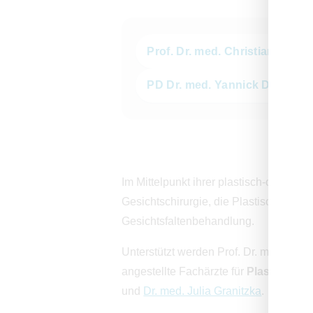
Prof. Dr. med. Christian Radu
PD Dr. med. Yannick Diehm
Im Mittelpunkt ihrer plastisch-chirurgi
Gesichtschirurgie, die Plastische Chiru
Gesichtsfaltenbehandlung.
Unterstützt werden Prof. Dr. med. Chr
angestellte Fachärzte für
Plastische u
und
Dr. med. Julia Granitzka
.