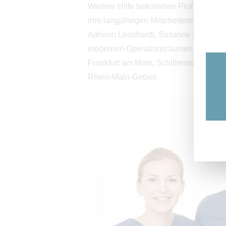
Weitere Hilfe bekommen Prof. Dr. med
ihre langjährigen Mitarbeiterinnen Dani
Adrienn Leonhardt, Susanne Raaf und L
modernen Operationsräumen in unserer 
Frankfurt am Main, Schillerstraße 26. 
Rhein-Main-Gebiet.