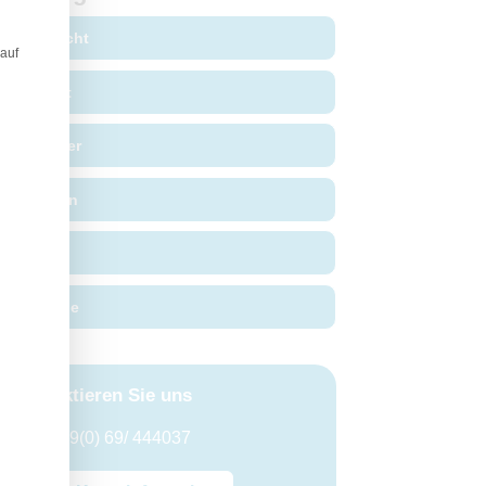
Gesicht
 auf
Brust
Körper
Falten
Kopf
Hände
Kontaktieren Sie uns
+49(0) 69/ 444037