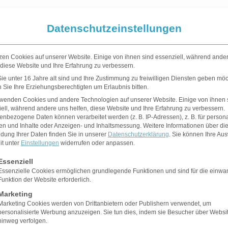
Datenschutzeinstellungen
zen Cookies auf unserer Website. Einige von ihnen sind essenziell, während ande
 diese Website und Ihre Erfahrung zu verbessern.
e unter 16 Jahre alt sind und Ihre Zustimmung zu freiwilligen Diensten geben möc
Sie Ihre Erziehungsberechtigten um Erlaubnis bitten.
rwenden Cookies und andere Technologien auf unserer Website. Einige von ihnen 
ell, während andere uns helfen, diese Website und Ihre Erfahrung zu verbessern.
nbezogene Daten können verarbeitet werden (z. B. IP-Adressen), z. B. für persona
en und Inhalte oder Anzeigen- und Inhaltsmessung.
Weitere Informationen über di
dung Ihrer Daten finden Sie in unserer
Datenschutzerklärung
.
Sie können Ihre Au
it unter
Einstellungen
widerrufen oder anpassen.
gt eine Liste der Service-Gruppen, für die eine Einwilligung erteilt 
Essenziell
Essenzielle Cookies ermöglichen grundlegende Funktionen und sind für die einwa
Funktion der Website erforderlich.
Marketing
Über Uns
Marketing Cookies werden von Drittanbietern oder Publishern verwendet, um
personalisierte Werbung anzuzeigen. Sie tun dies, indem sie Besucher über Websi
hinweg verfolgen.