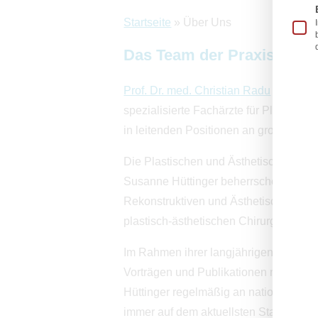
Startseite
»
Über Uns
Das Team der Praxis Schil
Prof. Dr. med. Christian Radu
und
Dr. 
spezialisierte Fachärzte für Plastische
in leitenden Positionen an großen Univ
Die Plastischen und Ästhetischen Chir
Susanne Hüttinger beherrschen als Mit
Rekonstruktiven und Ästhetischen Chi
plastisch-ästhetischen Chirurgie.
Im Rahmen ihrer langjährigen klinisch
Vorträgen und Publikationen nehmen P
Hüttinger regelmäßig an nationalen un
immer auf dem aktuellsten Stand der Ä