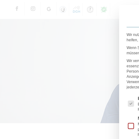
Wir nut
helfen,
Wenn Si
müssen 
Wir ve
essenzi
Persone
Anzeig
Verwen
jederze
Es fol