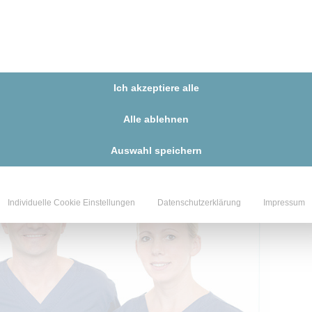
. Christian Radu und Dr. med. Susanne Hüttinger durch
ela Katsarou, Silvia Hank, Mila Solic, Lisa Tuna,
iane Klindt.​ Operiert und behandelt wird in zwei
Praxis für Plastische und Ästhetische Chirurgie in
Zusätzlich operieren wir in verschiedenen Kliniken im
Ich akzeptiere alle
Alle ablehnen
Auswahl speichern
Individuelle Cookie Einstellungen
Datenschutzerklärung
Impressum