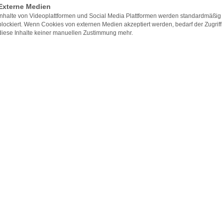
Externe Medien
Inhalte von Videoplattformen und Social Media Plattformen werden standardmäßig
blockiert. Wenn Cookies von externen Medien akzeptiert werden, bedarf der Zugriff
diese Inhalte keiner manuellen Zustimmung mehr.
lerstrasse
med. Susanne Hüttinger
sind erfahrene und hoch
 und Ästhetische Chirurgie mit langjähriger Erfahrung
ersitätskliniken.
urgen Prof. Dr. med. Christian Radu und Dr. med.
glieder der Deutschen Gesellschaft der Plastischen,
rurgen der
DGPRÄC
das gesamte Spektrum der
en und wissenschaftlichen Arbeit sowie zahlreichen
rof. Dr. med. Christian Radu und Dr. med. Susanne
d internationalen Kongressen teil und sind damit
sthetischen und Plastischen Chirurgie.