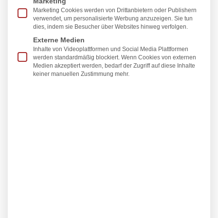
Marketing
Prof. Dr. med. Christian Radu
ist
Facharzt für
Marketing Cookies werden von Drittanbietern oder Publishern
Plastische und Ästhetische Chirurgie
sowie
verwendet, um personalisierte Werbung anzuzeigen. Sie tun
dies, indem sie Besucher über Websites hinweg verfolgen.
Handchirurg. Gemeinsam mit Dr. med. Susanne
Externe Medien
Hüttinger leitet er die Plastische und Ästhetische
Inhalte von Videoplattformen und Social Media Plattformen
werden standardmäßig blockiert. Wenn Cookies von externen
Chirurgie Praxis Schillerstrasse.
Medien akzeptiert werden, bedarf der Zugriff auf diese Inhalte
keiner manuellen Zustimmung mehr.
Prof. Dr. med. Christian Radu ist seit vielen Jahren
Oberarzt mit Verantwortlichkeit für die Ästhetische
Chirurgie an der renommierten Klinik für Plastische
und Rekonstruktive Chirurgie der BG-Klinik LU,
Plastische und Handchirurgie der Universität
Heidelberg unter der Leitung von Prof. Dr. med. U.
Kneser.
Spezialisiert hat sich Prof. Dr. med. Christian Radu
unter anderem auf die ästhetische Gesichtschirurgie,
inklusive
Lidstraffung
und
Facelifting
, die ästhetische