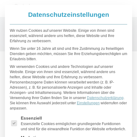
Datenschutzeinstellungen
Wir nutzen Cookies auf unserer Website. Einige von ihnen sind
essenziell, während andere uns helfen, diese Website und Ihre
Erfahrung zu verbessern.
Wenn Sie unter 16 Jahre alt sind und Ihre Zustimmung zu freiwilligen
Diensten geben möchten, müssen Sie Ihre Erziehungsberechtigten um
Prof. Dr. med. Christian
Erlaubnis bitten.
Wir verwenden Cookies und andere Technologien auf unserer
Radu
Website. Einige von ihnen sind essenziell, während andere uns
helfen, diese Website und Ihre Erfahrung zu verbessern.
Personenbezogene Daten können verarbeitet werden (z. B. IP-
Adressen), z. B. für personalisierte Anzeigen und Inhalte oder
Anzeigen- und Inhaltsmessung.
Weitere Informationen über die
Startseite
»
Über Uns
»
Prof. Dr. med. Christian Radu
Verwendung Ihrer Daten finden Sie in unserer
Datenschutzerklärung
.
Sie können Ihre Auswahl jederzeit unter
Einstellungen
widerrufen oder
anpassen.
Lebenslauf von Prof. Dr. med.
Es folgt eine Liste der Service-Gruppen, für die eine Einwilligu
Essenziell
Christian Radu
Essenzielle Cookies ermöglichen grundlegende Funktionen
und sind für die einwandfreie Funktion der Website erforderlich.