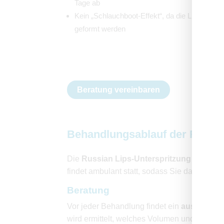
Tage ab
Kein „Schlauchboot-Effekt“, da die Lippen nac
geformt werden
Beratung vereinbaren
Behandlungsablauf der Russia
Die
Russian Lips-Unterspritzung
erfolgt m
findet ambulant statt, sodass Sie danach di
Beratung
Vor jeder Behandlung findet ein
ausführlic
wird ermittelt, welches Volumen und welche 