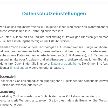
Datenschutzeinstellungen
zen Cookies auf unserer Website. Einige von ihnen sind essenziell, während ande
 diese Website und Ihre Erfahrung zu verbessern.
e unter 16 Jahre alt sind und Ihre Zustimmung zu freiwilligen Diensten geben möc
Sie Ihre Erziehungsberechtigten um Erlaubnis bitten.
rwenden Cookies und andere Technologien auf unserer Website. Einige von ihnen 
ell, während andere uns helfen, diese Website und Ihre Erfahrung zu verbessern.
nbezogene Daten können verarbeitet werden (z. B. IP-Adressen), z. B. für persona
en und Inhalte oder Anzeigen- und Inhaltsmessung.
Weitere Informationen über di
dung Ihrer Daten finden Sie in unserer
Datenschutzerklärung
.
Sie können Ihre Au
it unter
Einstellungen
widerrufen oder anpassen.
gt eine Liste der Service-Gruppen, für die eine Einwilligung erteilt 
Essenziell
Essenzielle Cookies ermöglichen grundlegende Funktionen und sind für die einwa
Funktion der Website erforderlich.
 Lips: Der anhaltende Trend für voller
Marketing
Marketing Cookies werden von Drittanbietern oder Publishern verwendet, um
personalisierte Werbung anzuzeigen. Sie tun dies, indem sie Besucher über Websi
hinweg verfolgen.