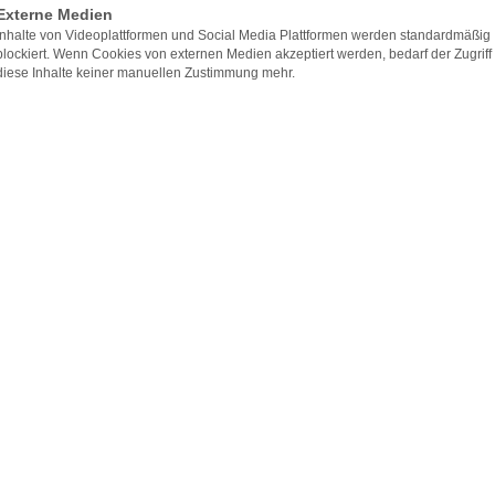
Externe Medien
Jahren ein Schönheitsideal, das immer mehr Menschen für sich en
Inhalte von Videoplattformen und Social Media Plattformen werden standardmäßig
h ansprechenden und natürlichen Ergebnis. Gerade übertrieben 
blockiert. Wenn Cookies von externen Medien akzeptiert werden, bedarf der Zugriff
diese Inhalte keiner manuellen Zustimmung mehr.
en viele ab. Die
Russian Lips-Technik
setzt genau hier an: Si
atürliche Lippenform.
? Warum ist sie so beliebt und für wen ist sie geeignet? In der
. med. Susanne Hüttinger eine individuelle Beratung und Behand
 wünschen.
iller
Kontakt
lle Methode zum
Lippen aufspritzen
mit Hyaluronsäure, die ihren