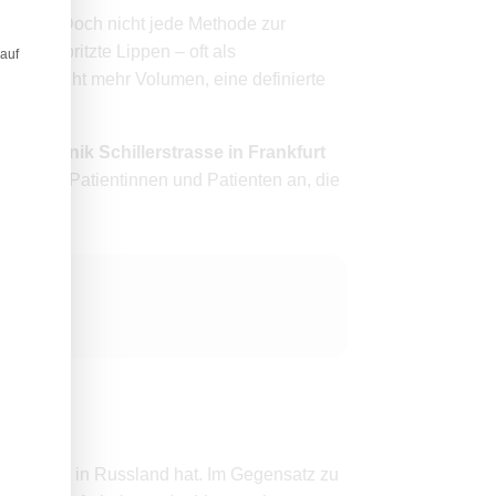
tdecken. Doch nicht jede Methode zur
aufgespritzte Lippen – oft als
 auf
e verspricht mehr Volumen, eine definierte
Praxisklinik Schillerstrasse in Frankfurt
lung für Patientinnen und Patienten an, die
 Ursprung in Russland hat. Im Gegensatz zu