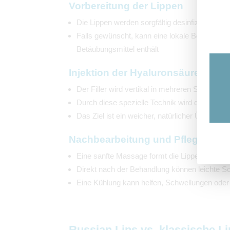
Vorbereitung der Lippen
Die Lippen werden sorgfältig desinfiziert
Falls gewünscht, kann eine lokale Betäubung (C
Betäubungsmittel enthält
Injektion der Hyaluronsäure
Der Filler wird vertikal in mehreren Schichten 
Durch diese spezielle Technik wird die Lippe 
Das Ziel ist ein weicher, natürlicher Übergan
Nachbearbeitung und Pflege
Eine sanfte Massage formt die Lippen und verte
Direkt nach der Behandlung können leichte Sc
Eine Kühlung kann helfen, Schwellungen oder
Russian Lips vs. klassische Lip