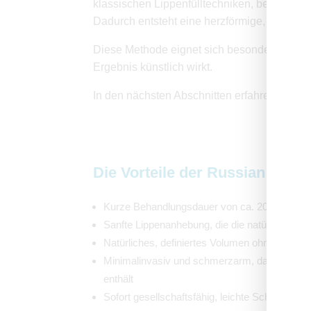
klassischen Lippenfülltechniken, bei denen d
Dadurch entsteht eine herzförmige, definier
Diese Methode eignet sich besonders für Pat
Ergebnis künstlich wirkt.
In den nächsten Abschnitten erfahren Sie m
Die Vorteile der Russian Lips
Kurze Behandlungsdauer von ca. 20–30 Minu
Sanfte Lippenanhebung, die die natürliche For
Natürliches, definiertes Volumen ohne künstli
Minimalinvasiv und schmerzarm, da der Filler
enthält
Sofort gesellschaftsfähig, leichte Schwellunge