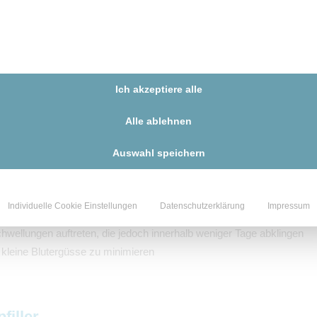
reme oder Spritze) erfolgen – in der Regel ist dies jedoch nicht notwe
Ich akzeptiere alle
Alle ablehnen
injiziert, beginnend in der Lippenmitte
optisch angehoben, ohne in die Breite zu gehen
Auswahl speichern
g mit einer dezenten Herzform
Individuelle Cookie Einstellungen
Datenschutzerklärung
Impressum
ilt den Filler gleichmäßig
hwellungen auftreten, die jedoch innerhalb weniger Tage abklingen
 kleine Blutergüsse zu minimieren
filler