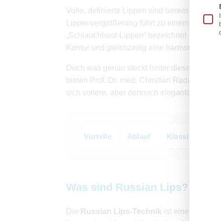
Volle, definierte Lippen sind bereits seit 
Lippenvergrößerung führt zu einem ästhetisc
„Schlauchboot-Lippen“ bezeichnet – schreck
Kontur und gleichzeitig eine harmonische, n
Doch was genau steckt hinter dieser Methode
bieten Prof. Dr. med. Christian Radu und Dr
sich vollere, aber dennoch elegante Lippen
Vorteile
Ablauf
Klassische Lipf
Was sind Russian Lips?
Die
Russian Lips-Technik
ist eine spezie