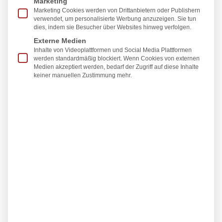
Marketing
äußere Erscheinungsbild, sondern auch das
Marketing Cookies werden von Drittanbietern oder Publishern
Selbstvertrauen und das Wohlbefinden
verwendet, um personalisierte Werbung anzuzeigen. Sie tun
dies, indem sie Besucher über Websites hinweg verfolgen.
beeinflusst. Auch ein Wechsel des
Externe Medien
Brustimplantates, beispielsweise bei einer
Inhalte von Videoplattformen und Social Media Plattformen
Brustverkleinerung
, wirft die Frage auf, welches
werden standardmäßig blockiert. Wenn Cookies von externen
Medien akzeptiert werden, bedarf der Zugriff auf diese Inhalte
Brustimplantat das richtige ist. Da es eine große
keiner manuellen Zustimmung mehr.
Auswahl an Formen, Materialien und anderen
Merkmalen gibt, ist eine sorgfältige
Beratung
sehr
wichtig.
Material
Form
Beschaffenheit