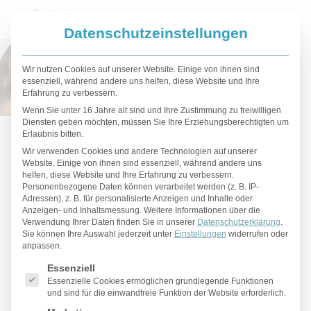
Datenschutzeinstellungen
Wir nutzen Cookies auf unserer Website. Einige von ihnen sind
essenziell, während andere uns helfen, diese Website und Ihre
Erfahrung zu verbessern.
Wenn Sie unter 16 Jahre alt sind und Ihre Zustimmung zu freiwilligen
Diensten geben möchten, müssen Sie Ihre Erziehungsberechtigten um
Brustimplantate
Erlaubnis bitten.
Wir verwenden Cookies und andere Technologien auf unserer
Website. Einige von ihnen sind essenziell, während andere uns
helfen, diese Website und Ihre Erfahrung zu verbessern.
Personenbezogene Daten können verarbeitet werden (z. B. IP-
Adressen), z. B. für personalisierte Anzeigen und Inhalte oder
Anzeigen- und Inhaltsmessung.
Weitere Informationen über die
Welches Brustimplantat ist das richtige für
Verwendung Ihrer Daten finden Sie in unserer
Datenschutzerklärung
.
mich?
Sie können Ihre Auswahl jederzeit unter
Einstellungen
widerrufen oder
anpassen.
Es folgt eine Liste der Service-Gruppen, für die eine Einwilligu
Die Wahl des richtigen
Brustimplantats
für eine
Essenziell
Essenzielle Cookies ermöglichen grundlegende Funktionen
Brustvergrößerung
oder Rekonstruktion ist eine
und sind für die einwandfreie Funktion der Website erforderlich.
sehr persönliche Entscheidung, die nicht nur das