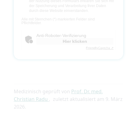
der Nutzung dieses Formulars erklären Sie sich mit
a
der Speicherung und Verarbeitung Ihrer Daten
s
s
durch diese Website einverstanden.
e
B
d
i
Alle mit Sternchen (*) markierten Felder sind
i
t
Pflichtfelder.
e
t
s
e
e
l
Anti-Roboter-Verifizierung
s
a
F
s
Hier klicken
e
s
l
e
Friendly
Captcha ⇗
d
d
l
i
e
e
e
s
r
e
.
s
F
e
l
d
l
Medizinisch geprüft von
Prof. Dr. med.
e
e
Christian Radu
,
zuletzt aktualisiert am
9. März
r
.
2026
.