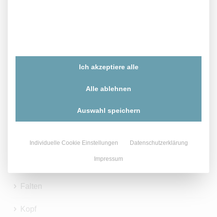
Von Experten
beraten lassen?
Zögern Sie nicht und vereinbaren Sie ein Beratungsgespräch!
Ich akzeptiere alle
Termin vereinbaren
Alle ablehnen
Leistungsbereiche
Auswahl speichern
Gesicht
Brust
Individuelle Cookie Einstellungen
Datenschutzerklärung
Impressum
Körper
Falten
Kopf