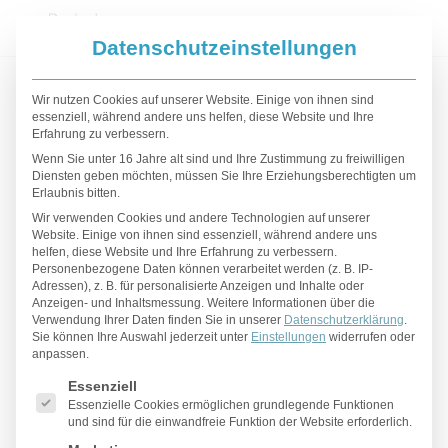
Datenschutzeinstellungen
Ä
B
D
E
F
G
H
I
K
L
M
N
P
R
Wir nutzen Cookies auf unserer Website. Einige von ihnen sind
essenziell, während andere uns helfen, diese Website und Ihre
S
T
U
Erfahrung zu verbessern.
Wenn Sie unter 16 Jahre alt sind und Ihre Zustimmung zu freiwilligen
Ba
Be
Bo
Br
Diensten geben möchten, müssen Sie Ihre Erziehungsberechtigten um
Erlaubnis bitten.
Beratung
Wir verwenden Cookies und andere Technologien auf unserer
Website. Einige von ihnen sind essenziell, während andere uns
helfen, diese Website und Ihre Erfahrung zu verbessern.
Personenbezogene Daten können verarbeitet werden (z. B. IP-
Adressen), z. B. für personalisierte Anzeigen und Inhalte oder
Eine ausführliche und auf den einzelnen Patienten
Anzeigen- und Inhaltsmessung.
Weitere Informationen über die
abgestimmte
Beratung
sind uns besonders
Verwendung Ihrer Daten finden Sie in unserer
Datenschutzerklärung
.
Sie können Ihre Auswahl jederzeit unter
wichtig. Durch gezielte Gespräche und
Einstellungen
widerrufen oder
anpassen.
ausführliche Untersuchungen versuchen wir,
Es folgt eine Liste der Service-Gruppen, für die eine Einwilligu
Essenziell
genau festzustellen, welche die beste
Therapie
Essenzielle Cookies ermöglichen grundlegende Funktionen
für unsere Patienten ist.
und sind für die einwandfreie Funktion der Website erforderlich.