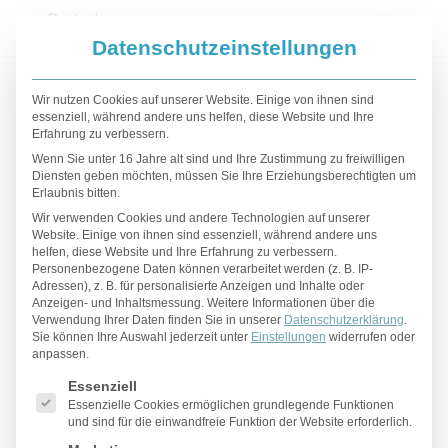
Datenschutzeinstellungen
Ä
B
D
E
F
G
H
I
K
L
M
N
P
R
Wir nutzen Cookies auf unserer Website. Einige von ihnen sind
essenziell, während andere uns helfen, diese Website und Ihre
S
T
U
Erfahrung zu verbessern.
Wenn Sie unter 16 Jahre alt sind und Ihre Zustimmung zu freiwilligen
Li
Lo
Diensten geben möchten, müssen Sie Ihre Erziehungsberechtigten um
Erlaubnis bitten.
Lippenbehandlung
Wir verwenden Cookies und andere Technologien auf unserer
Website. Einige von ihnen sind essenziell, während andere uns
helfen, diese Website und Ihre Erfahrung zu verbessern.
Personenbezogene Daten können verarbeitet werden (z. B. IP-
Adressen), z. B. für personalisierte Anzeigen und Inhalte oder
Eine
Lippenbehandlung
kann dann
Anzeigen- und Inhaltsmessung.
Weitere Informationen über die
vorgenommen werden, wenn Volumen aufgebaut
Verwendung Ihrer Daten finden Sie in unserer
Datenschutzerklärung
.
Sie können Ihre Auswahl jederzeit unter
oder Asymmetrien ausgeglichen werden sollen.
Einstellungen
widerrufen oder
anpassen.
Dies geschieht mittels einer stabilisierten
Es folgt eine Liste der Service-Gruppen, für die eine Einwilligu
Essenziell
Hyaluronsäure
.
Essenzielle Cookies ermöglichen grundlegende Funktionen
und sind für die einwandfreie Funktion der Website erforderlich.
Durch die injizierte Hyaluronsäure werden die