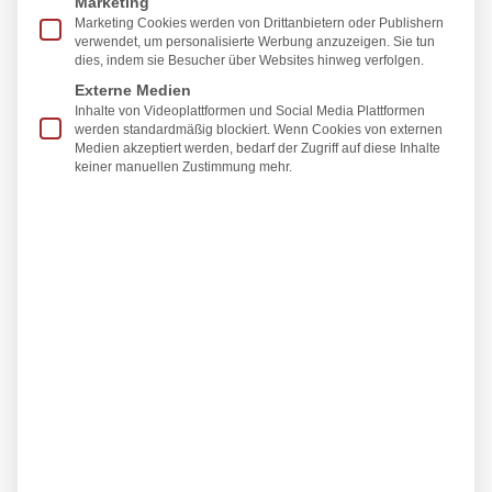
Marketing
Lippen sanft aufgefüllt. Zusätzlich wird dem
Marketing Cookies werden von Drittanbietern oder Publishern
unterspritzten Areal ein Feuchtigkeitsdepot
verwendet, um personalisierte Werbung anzuzeigen. Sie tun
dies, indem sie Besucher über Websites hinweg verfolgen.
verliehen. Somit erhält der Mund eine
gleichmäßige und ebenmäßige Form sowie seine
Externe Medien
Inhalte von Videoplattformen und Social Media Plattformen
ursprünglich weichen Konturen wieder. Dadurch
werden standardmäßig blockiert. Wenn Cookies von externen
wirken die
Lippen wieder voller
. Während einer
Medien akzeptiert werden, bedarf der Zugriff auf diese Inhalte
keiner manuellen Zustimmung mehr.
Sitzung wird selten mehr als 1 ml Hyaluronsäure
appliziert. Die Betäubung erfolgt durch zwei
Injektionen in der
Lippenschleimhaut
. Auf
Wunsch des Patienten kann auch eine
betäubende Salbe aufgetragen werden. Nach der
Behandlung wird eine Lippenmassage
durchgeführt. Nach ein bis zwei Wochen erfolgt
eine Kontrolluntersuchung und es kann eine
Wiederholungsbehandlung der
Lippen
erfolgen,
um das Ergebnis zu optimieren.