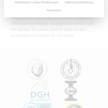
Individuelle Cookie Einstellungen
Datenschutzerklärung
sollen und was das Ziel der Behandlung ist. Die
Impressum
Dosierung und Platzierung der Hyaluronsäure
hängt nämlich davon ab, ob Volumen aufgebaut
oder eine Asymmetrie ausgeglichen werden soll.
Wir beraten Sie gerne, welche Variante das
bestmögliche Ergebnis für Sie erzielt.