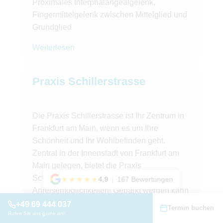
Proximales Interphalangealgelenk,
Fingermittelgelenk zwischen Mittelglied und
Grundglied
Weiterlesen
Praxis Schillerstrasse
Die Praxis Schillerstrasse ist Ihr Zentrum in
Frankfurt am Main, wenn es um Ihre
Schönheit und Ihr Wohlbefinden geht.
Zentral in der Innenstadt von Frankfurt am
Main gelegen, bietet die Praxis
Schillerstrasse optimale
★★★★★
4,9
|
167 Bewertungen
Anreisemöglichkeiten! Geparkt werden kann
in den Parkhäusern „MyZeil- PalaisQuartier
+49 69 444 037
Termin buchen
Rufen Sie uns gerne an!
APCOA“ oder im „Parkhaus Schillerstraße“.