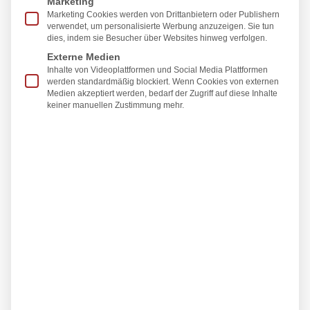
Marketing
chronischen Polyarthritis, reaktiv,
Marketing Cookies werden von Drittanbietern oder Publishern
verwendet, um personalisierte Werbung anzuzeigen. Sie tun
traumatisch […]
dies, indem sie Besucher über Websites hinweg verfolgen.
Externe Medien
Weiterlesen
Inhalte von Videoplattformen und Social Media Plattformen
werden standardmäßig blockiert. Wenn Cookies von externen
Medien akzeptiert werden, bedarf der Zugriff auf diese Inhalte
Arthrodese
keiner manuellen Zustimmung mehr.
Die Arthrodese ist eine operative Versteifung
eines Gelenks. Dabei werden die
gelenkbildenden Knochen so miteinander
verbunden, dass keine Bewegung mehr
möglich ist. Ziel des Eingriffs ist die
Beseitigung chronischer Schmerzen, die
Stabilisierung eines instabilen Gelenks und
die Wiederherstellung einer belastbaren
Funktion. Die Beweglichkeit wird dabei
bewusst aufgegeben, um Schmerzfreiheit