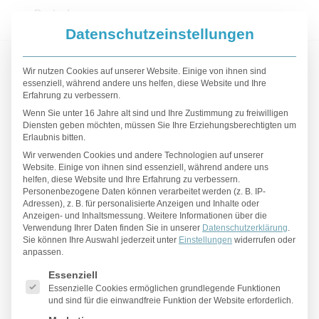
Datenschutzeinstellungen
Lexikon – Begriffe mit
Wir nutzen Cookies auf unserer Website. Einige von ihnen sind
„INTERPL“
essenziell, während andere uns helfen, diese Website und Ihre
Erfahrung zu verbessern.
Wenn Sie unter 16 Jahre alt sind und Ihre Zustimmung zu freiwilligen
Arthritis
Diensten geben möchten, müssen Sie Ihre Erziehungsberechtigten um
Erlaubnis bitten.
Wir verwenden Cookies und andere Technologien auf unserer
Website. Einige von ihnen sind essenziell, während andere uns
Arthritis ist eine entzündliche Erkrankung der
helfen, diese Website und Ihre Erfahrung zu verbessern.
Gelenke, sie entspricht einer
Personenbezogene Daten können verarbeitet werden (z. B. IP-
Adressen), z. B. für personalisierte Anzeigen und Inhalte oder
Gelenkentzündung. Der Begriff stammt aus
Anzeigen- und Inhaltsmessung.
Weitere Informationen über die
dem Griechischen und bedeutet sinngemäß
Verwendung Ihrer Daten finden Sie in unserer
Datenschutzerklärung
.
Sie können Ihre Auswahl jederzeit unter
Einstellungen
widerrufen oder
Entzündung eines Gelenks. Arthritis kann
anpassen.
jedes Gelenk betreffen. Der Ausdruck
Es folgt eine Liste der Service-Gruppen, für die eine Einwilligu
Essenziell
beschreibt nicht die Ursache, diese ist häufig
Essenzielle Cookies ermöglichen grundlegende Funktionen
infektiös durch Bakterien, Viren oder Pilze,
und sind für die einwandfreie Funktion der Website erforderlich.
sie kann auch rheumatisch sein wie bei der